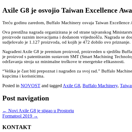
Axile G8 je osvojio Taiwan Excellence Aw
Treću godinu zaredom, Buffalo Machinery osvaja Taiwan Excellence Aw
Ova prestižna nagrada organizirana je od strane tajvanskog Ministarstv
proizvode raznim inovacijama i dodanom vrijednošću. Nagrada se dodje
sudjelovalo je 1.127 proizvoda, od kojih je 472 dobilo ovo priznanje.
Nagrađeni Axile G8 je premium proizvod, proizveden u sjedištu Buffa
je proizvod s patentiranim sustavom SMT (Smart Machining Technology
održavanja stroja uz minimalne troškove te energetske efikasnosti.
“Velika je čast biti prepoznat i nagrađen za svoj rad.” Buffalo Machine
kupcima i korisnicima.
Posted in
NOVOST
and tagged
Axile G8
,
Buffalo Machinery
,
Taiwa
Post navigation
←
Novi Axile G8 je stigao u Prostoriu
Formatool 2019
→
KONTAKT