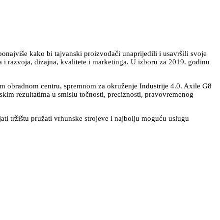
najviše kako bi tajvanski proizvođači unaprijedili i usavršili svoje
 razvoja, dizajna, kvalitete i marketinga. U izboru za 2019. godinu
om obradnom centru, spremnom za okruženje Industrije 4.0. Axile G8
kim rezultatima u smislu točnosti, preciznosti, pravovremenog
jati tržištu pružati vrhunske strojeve i najbolju moguću uslugu