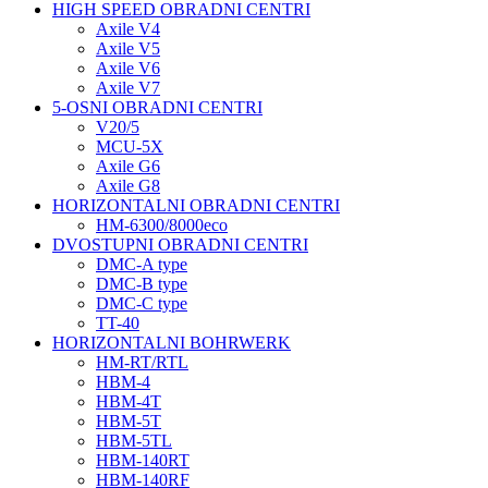
HIGH SPEED OBRADNI CENTRI
Axile V4
Axile V5
Axile V6
Axile V7
5-OSNI OBRADNI CENTRI
V20/5
MCU-5X
Axile G6
Axile G8
HORIZONTALNI OBRADNI CENTRI
HM-6300/8000eco
DVOSTUPNI OBRADNI CENTRI
DMC-A type
DMC-B type
DMC-C type
TT-40
HORIZONTALNI BOHRWERK
HM-RT/RTL
HBM-4
HBM-4T
HBM-5T
HBM-5TL
HBM-140RT
HBM-140RF