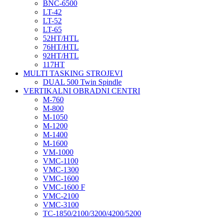
BNC-6500
LT-42
LT-52
LT-65
52HT/HTL
76HT/HTL
92HT/HTL
117HT
MULTI TASKING STROJEVI
DUAL 500 Twin Spindle
VERTIKALNI OBRADNI CENTRI
M-760
M-800
M-1050
M-1200
M-1400
M-1600
VM-1000
VMC-1100
VMC-1300
VMC-1600
VMC-1600 F
VMC-2100
VMC-3100
TC-1850/2100/3200/4200/5200