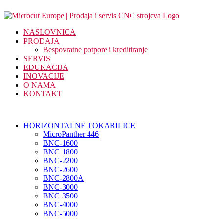
NASLOVNICA
PRODAJA
Bespovratne potpore i kreditiranje
SERVIS
EDUKACIJA
INOVACIJE
O NAMA
KONTAKT
HORIZONTALNE TOKARILICE
MicroPanther 446
BNC-1600
BNC-1800
BNC-2200
BNC-2600
BNC-2800A
BNC-3000
BNC-3500
BNC-4000
BNC-5000