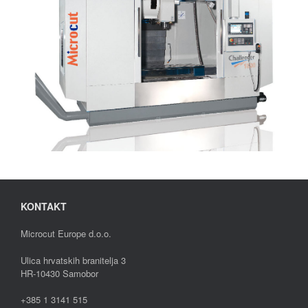
KONTAKT
Microcut Europe d.o.o.
Ulica hrvatskih branitelja 3
HR-10430 Samobor
+385 1 3141 515