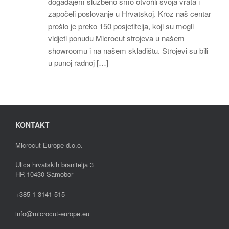
događajem službeno smo otvorili svoja vrata i
započeli poslovanje u Hrvatskoj. Kroz naš centar
prošlo je preko 150 posjetitelja, koji su mogli
vidjeti ponudu Microcut strojeva u našem
showroomu i na našem skladištu. Strojevi su bili
u punoj radnoj […]
KONTAKT
Microcut Europe d.o.o.
Ulica hrvatskih branitelja 3
HR-10430 Samobor
+385 1 3141 515
info@microcut-europe.eu